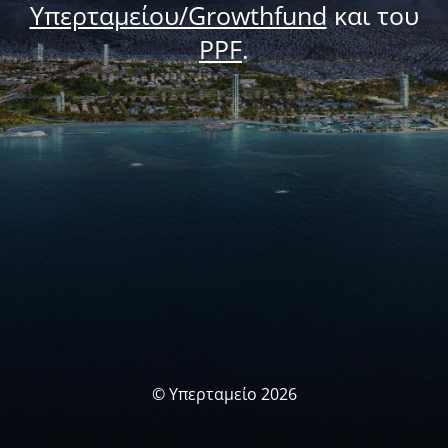
Υπερταμείου/Growthfund
και του
PPF
.
© Υπερταμείο 2026